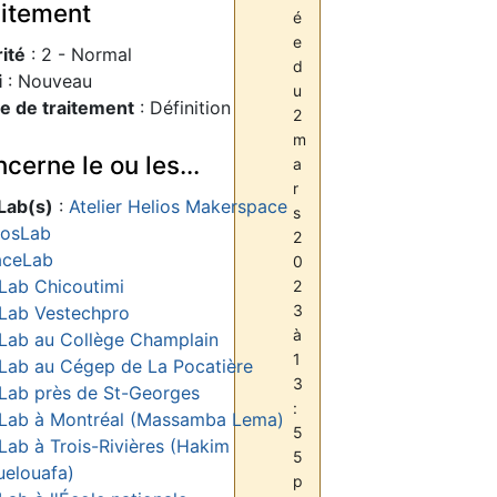
aitement
é
e
rité
: 2 - Normal
d
i
: Nouveau
u
e de traitement
: Définition
2
m
cerne le ou les...
a
r
Lab(s)
:
Atelier Helios Makerspace
s
osLab
2
aceLab
0
Lab Chicoutimi
2
3
Lab Vestechpro
à
Lab au Collège Champlain
1
Lab au Cégep de La Pocatière
3
Lab près de St-Georges
:
Lab à Montréal (Massamba Lema)
5
Lab à Trois-Rivières (Hakim
5
elouafa)
p