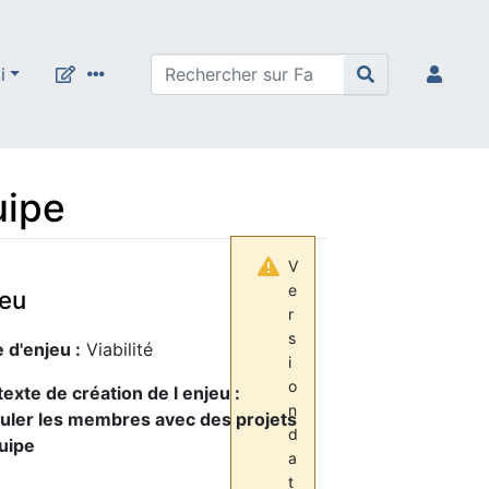
i
uipe
V
e
jeu
r
s
 d'enjeu :
Viabilité
i
o
exte de création de l enjeu :
n
uler les membres avec des projets
d
uipe
a
t