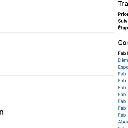
Tr
Prio
Suiv
Étap
Con
Fab 
Dèm
Esp
Fab 
Fab 
Fab 
Fab 
Fab 
Fab 
n
Fab 
Abou