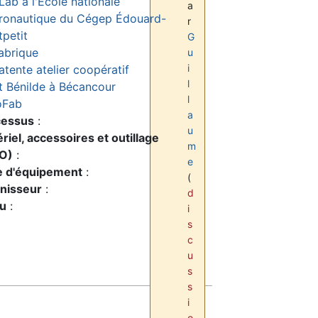
Lab à l'École nationale
a
ronautique du Cégep Édouard-
r
petit
G
abrique
u
i
atente atelier coopératif
l
 Bénilde à Bécancour
l
oFab
a
cessus
:
u
riel, accessoires et outillage
m
O)
:
e
e d'équipement
:
(
nisseur
:
d
eu
:
i
s
c
u
s
s
i
o