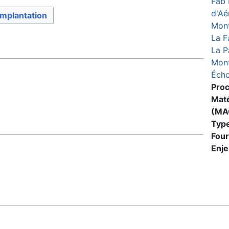
Fab 
d'Aé
implantation
Mont
La F
La P
Mont
Éch
Pro
Maté
(MA
Typ
Four
Enj