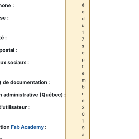
hone :
é
e
se :
d
u
1
té :
7
s
ostal :
e
p
ux sociaux :
t
e
m
s) de documentation :
b
r
n administrative (Québec) :
e
'utilisateur :
2
0
1
tion
Fab Academy
:
9
à