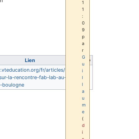
n
1
1
:
0
9
p
a
r
G
Lien
u
vteducation.org/fr/articles/fab-
i
-sur-la-rencontre-fab-lab-au-college-
l
l
e-boulogne
a
u
m
e
(
d
i
s