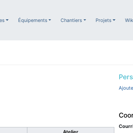
es
Équipements
Chantiers
Projets
Wik
Per
Ajoute
Coo
Courri
Atelier