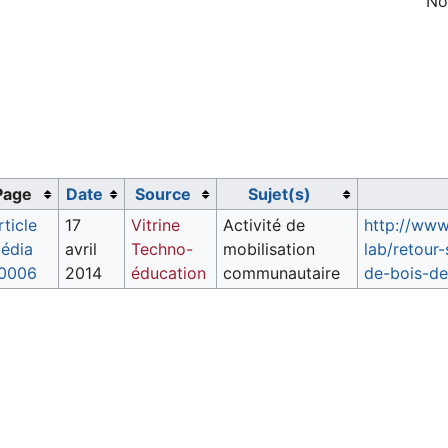
No
Page
Date
Source
Sujet(s)
rticle
17
Vitrine
Activité de
http://www.
édia
avril
Techno-
mobilisation
lab/retour
0006
2014
éducation
communautaire
de-bois-d