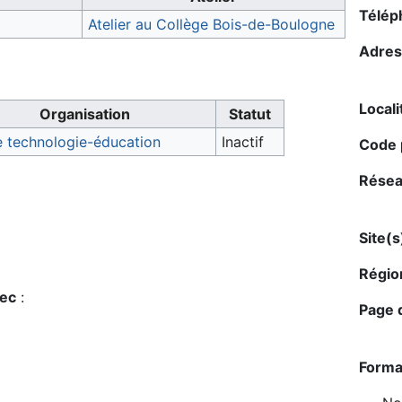
Télép
Atelier au Collège Bois-de-Boulogne
Adres
Locali
Organisation
Statut
ne technologie-éducation
Inactif
Code p
Résea
Site(
Régio
bec
:
Page d
Forma