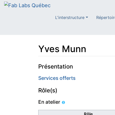
L'interstructure
Répertoir
Yves Munn
Aller à :
navigation
,
rechercher
Présentation
Services offerts
Rôle(s)
En atelier
Rôle