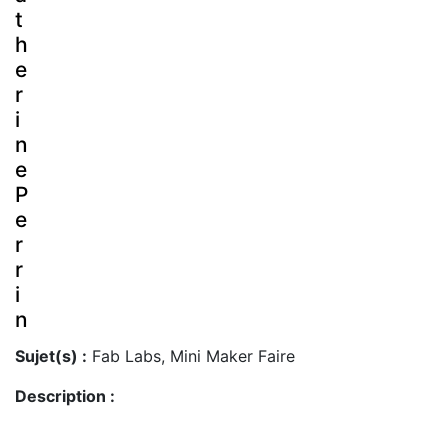
t
h
e
r
i
n
e
P
e
r
r
i
n
Sujet(s) :
Fab Labs, Mini Maker Faire
Description :