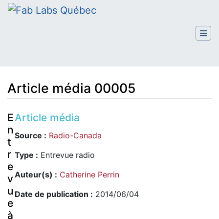
Article média 00005
Aller à :
navigation
,
rechercher
E
Article média
n
Source :
Radio-Canada
t
r
Type :
Entrevue radio
e
Auteur(s) :
Catherine Perrin
v
u
Date de publication :
2014/06/04
e
à