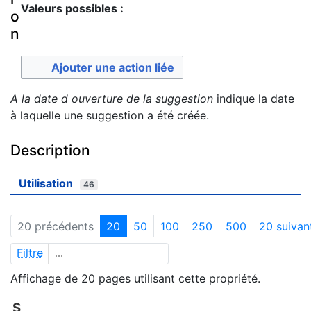
Valeurs possibles :
o
n
Ajouter une action liée
A la date d ouverture de la suggestion
indique la date
à laquelle une suggestion a été créée.
Description
Utilisation
46
20 précédents
20
50
100
250
500
20 suivan
Filtre
Affichage de 20 pages utilisant cette propriété.
S