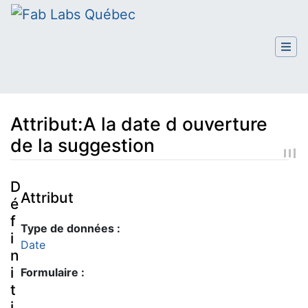
Attribut:A la date d ouverture
de la suggestion
Aller à :
navigation
,
rechercher
D
Attribut
é
f
Type de données :
i
Date
n
i
Formulaire :
t
i