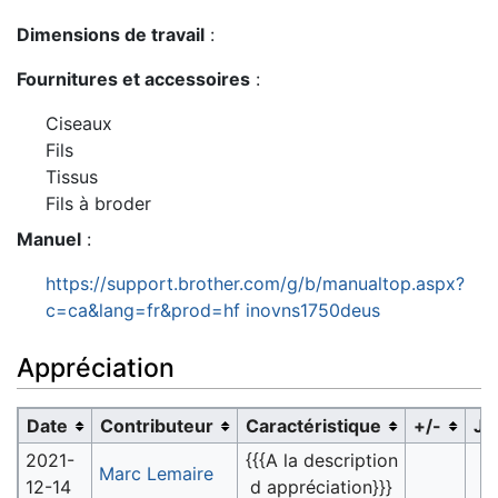
Dimensions de travail
:
Fournitures et accessoires
:
Ciseaux
Fils
Tissus
Fils à broder
Manuel
:
https://support.brother.com/g/b/manualtop.aspx?
c=ca&lang=fr&prod=hf inovns1750deus
Appréciation
Date
Contributeur
Caractéristique
+/-
Jus
2021-
{{{A la description
Marc Lemaire
12-14
d appréciation}}}