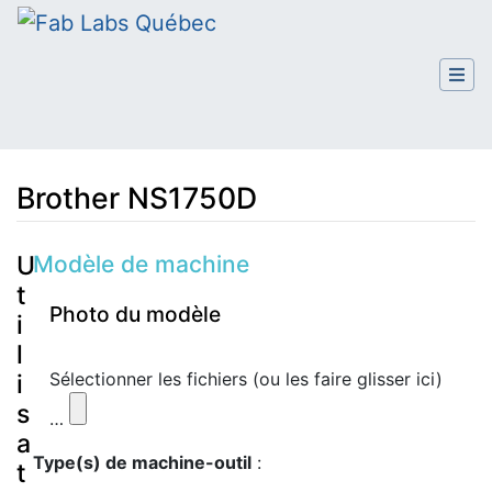
Brother NS1750D
Aller à :
navigation
,
rechercher
Modèle de machine
U
t
Photo du modèle
i
l
Sélectionner les fichiers (ou les faire glisser ici)
i
s
…
a
Type(s) de machine-outil
:
t