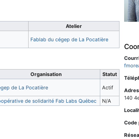
Atelier
Fablab du cégep de La Pocatière
Coo
Courri
fmore
Organisation
Statut
Télép
gep de La Pocatière
Actif
Adres
140 4
opérative de solidarité Fab Labs Québec
N/A
Locali
Code p
Résea