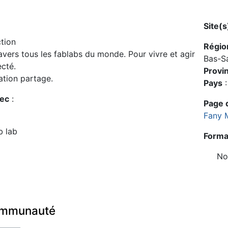
Site(
tion
Régio
vers tous les fablabs du monde. Pour vivre et agir
Bas-Sa
cté.
Provi
tion partage.
Pays
:
bec
:
Page d
Fany 
b lab
Forma
No
communauté