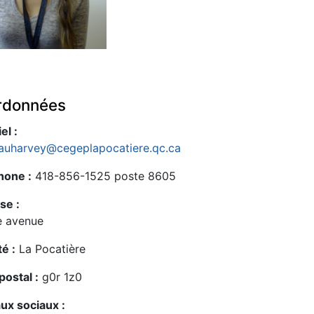
rdonnées
el :
auharvey@cegeplapocatiere.qc.ca
hone :
418-856-1525 poste 8605
se :
e avenue
té :
La Pocatière
ostal :
g0r 1z0
ux sociaux :