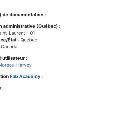
s) de documentation :
n administrative (Québec) :
int-Laurent - 01
nce/État
: Québec
 Canada
'utilisateur :
Moreau-Harvey
tion
Fab Academy
:
n