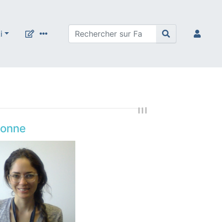
i
sonne