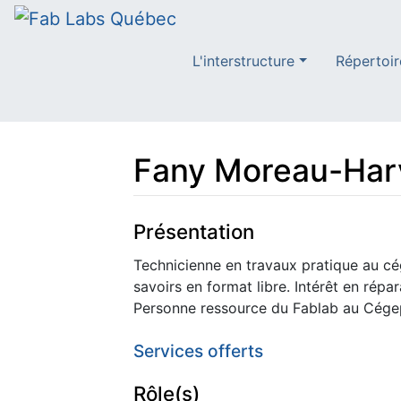
L'interstructure
Répertoir
Fany Moreau-Har
Aller à :
navigation
,
rechercher
Présentation
Technicienne en travaux pratique au c
savoirs en format libre. Intérêt en répa
Personne ressource du Fablab au Cégep
Services offerts
Rôle(s)