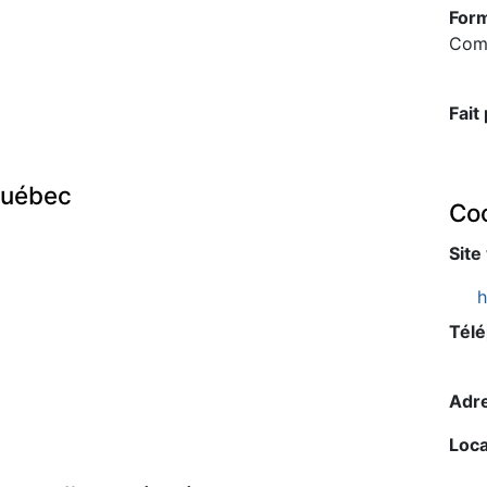
Form
Com
Fait
Québec
Co
Site
h
Télé
Adre
Loca