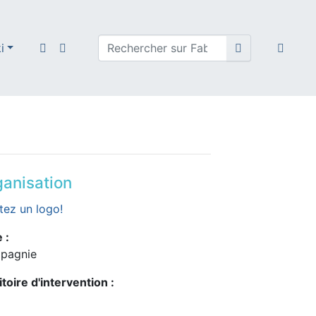
i
anisation
tez un logo!
 :
pagnie
itoire d'intervention :