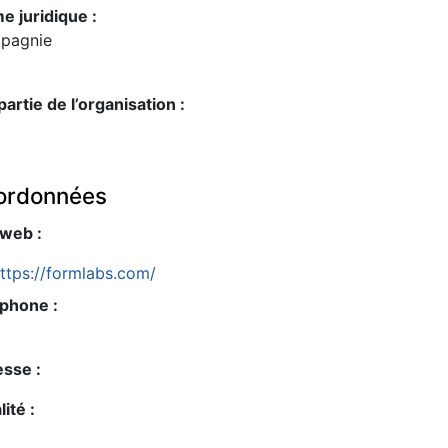
e juridique :
pagnie
 partie de l’organisation :
ordonnées
 web :
ttps://formlabs.com/
phone :
sse :
lité :