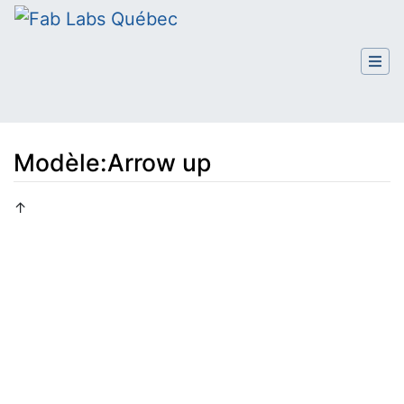
Modèle
:
Arrow up
Aller à :
navigation
,
rechercher
↑