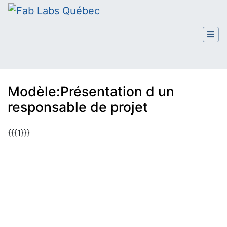
Modèle
:
Présentation d un
responsable de projet
Aller à :
navigation
,
rechercher
{{{1}}}