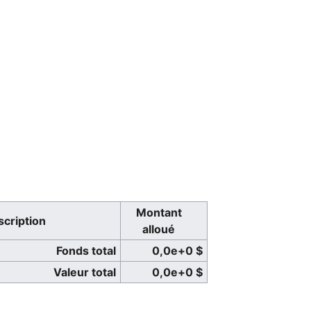
Montant
cription
alloué
Fonds total
0,0e+0 $
Valeur total
0,0e+0 $