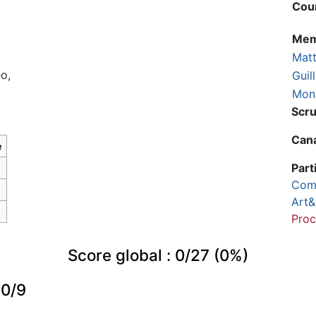
Cour
Mem
Mat
eo,
Gui
Mon
Scr
Can
e
Part
Com
Art&
Proc
Score global : 0/27 (0%)
 0/9