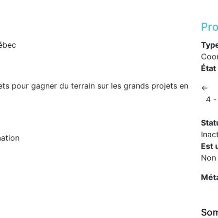
Pro
ébec
Typ
Coor
État
ets pour gagner du terrain sur les grands projets en
←
4 -
Stat
Inac
ation
Est 
Non
Mét
Som