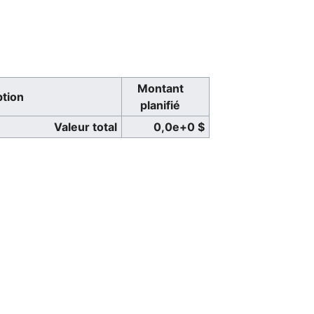
Montant
ption
planifié
Valeur total
0,0e+0 $