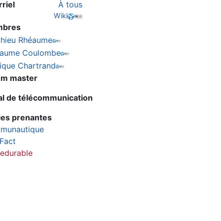
riel
À tous
Wiki
bres
thieu Rhéaume
llaume Coulombe
ique Chartrand
um master
al de télécommunication
ies prenantes
munautique
Fact
edurable