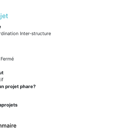
jet
e
dination Inter-structure
 Fermé
ut
tif
un projet phare?
aprojets
maire