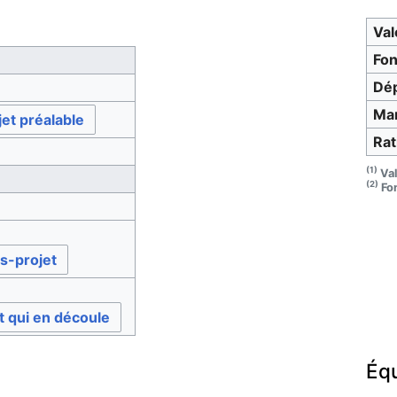
Val
Fo
Dé
Ma
jet préalable
Rat
(1)
Val
(2)
Fo
s-projet
t qui en découle
Éq