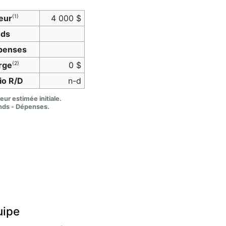
eur
(1)
4 000 $
nds
penses
rge
(2)
0 $
io R/D
n-d
eur estimée initiale.
nds - Dépenses.
uipe