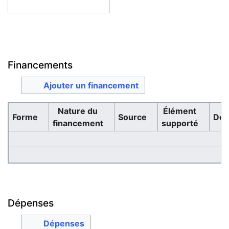
Financements
Ajouter un financement
Nature du
Élément
Forme
Source
Des
financement
supporté
F
Va
Dépenses
Dépenses