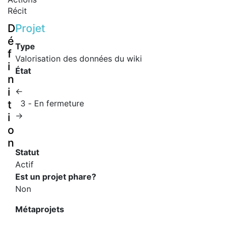
Récit
D
Projet
é
Type
f
Valorisation des données du wiki
i
État
n
i
←
t
3 - En fermeture
→
i
o
n
Statut
Actif
Est un projet phare?
Non
Métaprojets