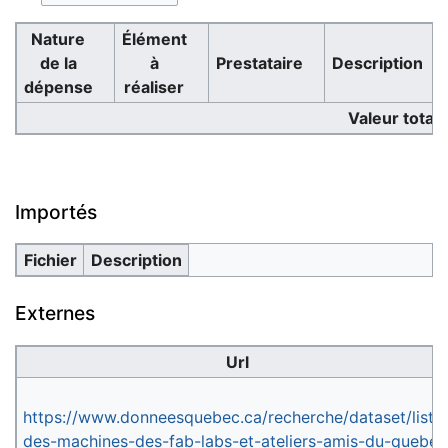
Nature
Élément
de la
à
Prestataire
Description
dépense
réaliser
Valeur total
Importés
Fichier
Description
Externes
Url
https://www.donneesquebec.ca/recherche/dataset/liste
des-machines-des-fab-labs-et-ateliers-amis-du-quebec