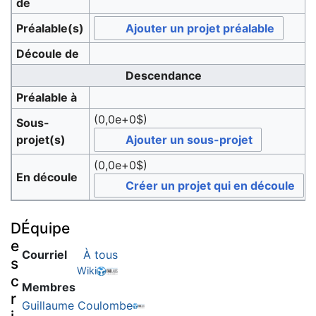
de
Préalable(s)
Ajouter un projet préalable
Découle de
Descendance
Préalable à
(0,0e+0$)
Sous-
projet(s)
Ajouter un sous-projet
(0,0e+0$)
En découle
Créer un projet qui en découle
D
Équipe
e
Courriel
À tous
s
Wiki
c
Membres
r
Guillaume Coulombe