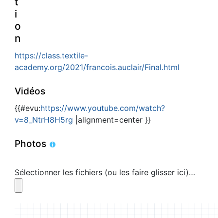
t
i
o
n
https://class.textile-
academy.org/2021/francois.auclair/Final.html
Vidéos
{{#evu:
https://www.youtube.com/watch?
v=8_NtrH8H5rg
|alignment=center }}
Photos
Sélectionner les fichiers (ou les faire glisser ici)…