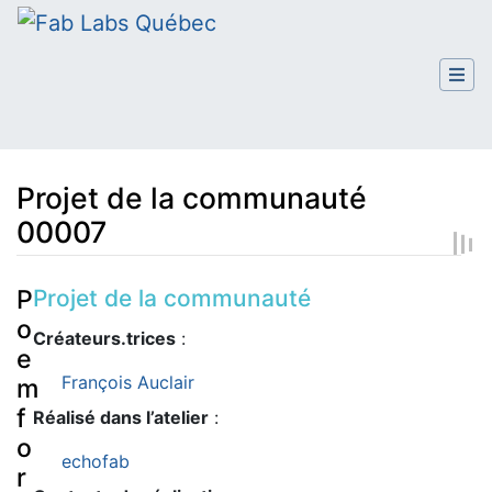
Projet de la communauté
00007
Aller à :
navigation
,
rechercher
Projet de la communauté
P
o
Créateurs.trices
:
e
François Auclair
m
f
Réalisé dans l’atelier
:
o
echofab
r