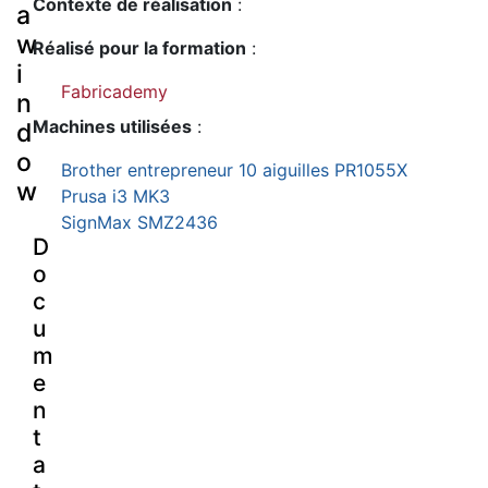
Contexte de réalisation
:
a
w
Réalisé pour la formation
:
i
Fabricademy
n
Machines utilisées
:
d
o
Brother entrepreneur 10 aiguilles PR1055X
w
Prusa i3 MK3
SignMax SMZ2436
D
o
c
u
m
e
n
t
a