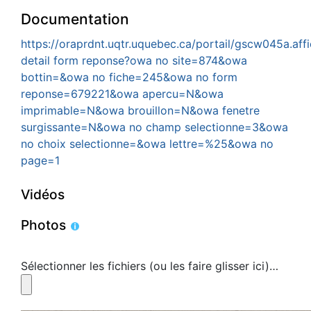
Documentation
https://oraprdnt.uqtr.uquebec.ca/portail/gscw045a.aff
detail form reponse?owa no site=874&owa
bottin=&owa no fiche=245&owa no form
reponse=679221&owa apercu=N&owa
imprimable=N&owa brouillon=N&owa fenetre
surgissante=N&owa no champ selectionne=3&owa
no choix selectionne=&owa lettre=%25&owa no
page=1
Vidéos
Photos
Sélectionner les fichiers (ou les faire glisser ici)…