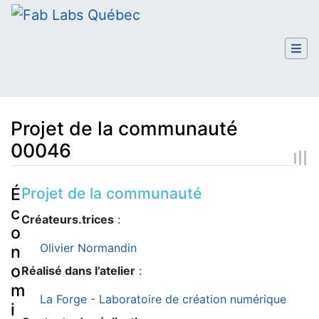
Projet de la communauté
00046
Aller à :
navigation
,
rechercher
Projet de la communauté
É
c
Créateurs.trices
:
o
Olivier Normandin
n
o
Réalisé dans l’atelier
:
m
La Forge - Laboratoire de création numérique
i