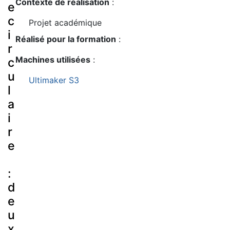
Contexte de réalisation
:
e
c
Projet académique
i
Réalisé pour la formation
:
r
Machines utilisées
:
c
u
Ultimaker S3
l
a
i
r
e
:
d
e
u
x