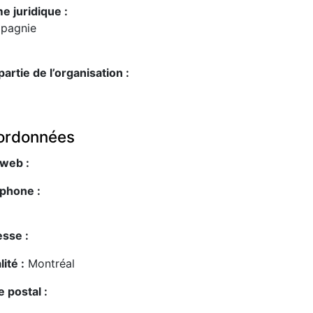
e juridique :
pagnie
 partie de l’organisation :
ordonnées
 web :
phone :
sse :
lité :
Montréal
 postal :