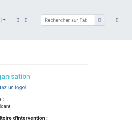
i
anisation
tez un logo!
 :
icant
itoire d'intervention :