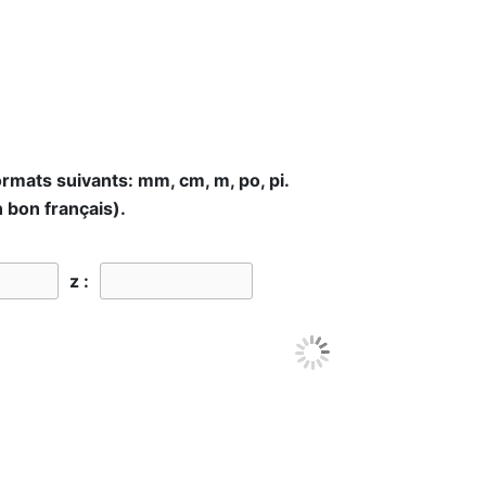
ormats suivants: mm, cm, m, po, pi.
 bon français).
z :