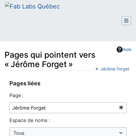
Aide
Pages qui pointent vers
« Jérôme Forget »
←
Jérôme Forget
Aller à :
navigation
,
rechercher
Pages liées
Page :
Espace de noms :