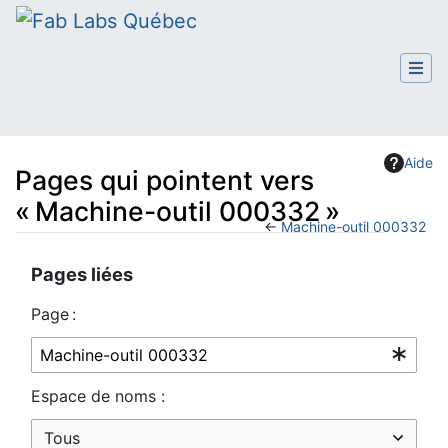
Aide
Pages qui pointent vers
« Machine-outil 000332 »
←
Machine-outil 000332
Aller à :
navigation
,
rechercher
Pages liées
Page :
Espace de noms :