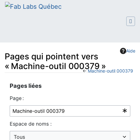
Aide
Pages qui pointent vers
« Machine-outil 000379 »
←
Machine-outil 000379
Aller à :
navigation
,
rechercher
Pages liées
Page :
Espace de noms :