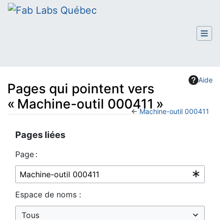
Aide
Pages qui pointent vers
« Machine-outil 000411 »
←
Machine-outil 000411
Aller à :
navigation
,
rechercher
Pages liées
Page :
Espace de noms :