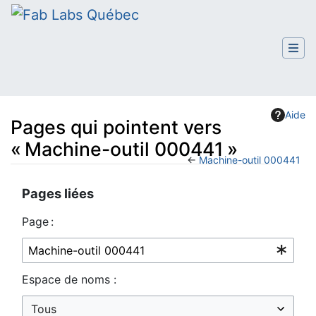
Aide
Pages qui pointent vers
« Machine-outil 000441 »
←
Machine-outil 000441
Aller à :
navigation
,
rechercher
Pages liées
Page :
Espace de noms :