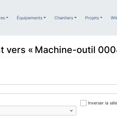
res
Équipements
Chantiers
Projets
Wi
t vers « Machine-outil 00
Inverser la sél