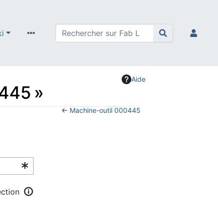
ki
Aide
0445 »
←
Machine-outil 000445
ection