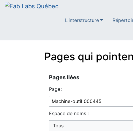
L'interstructure
Répertoi
Pages qui pointen
Aller à :
navigation
,
rechercher
Pages liées
Page :
Espace de noms :