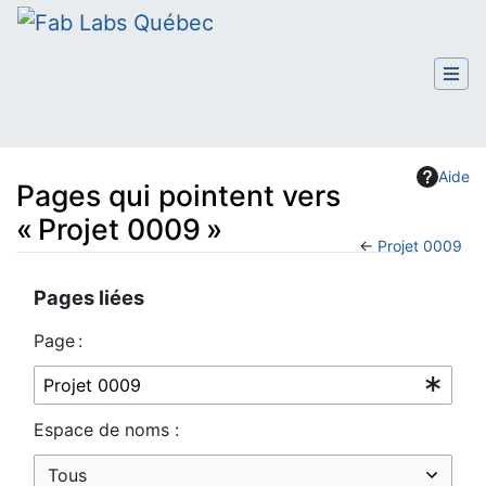
Aide
Pages qui pointent vers
« Projet 0009 »
←
Projet 0009
Aller à :
navigation
,
rechercher
Pages liées
Page :
Espace de noms :