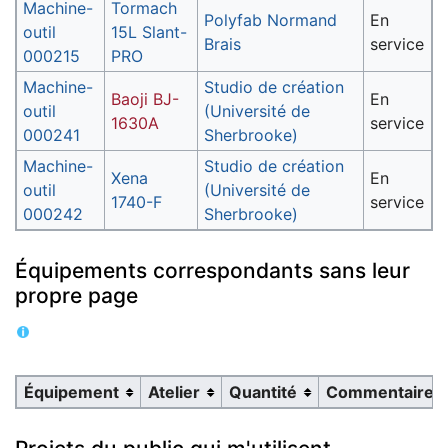
Machine-
Tormach
Polyfab Normand
En
outil
15L Slant-
Brais
service
000215
PRO
Machine-
Studio de création
Baoji BJ-
En
outil
(Université de
1630A
service
000241
Sherbrooke)
Machine-
Studio de création
Xena
En
outil
(Université de
1740-F
service
000242
Sherbrooke)
Équipements correspondants sans leur
propre page
Équipement
Atelier
Quantité
Commentaire