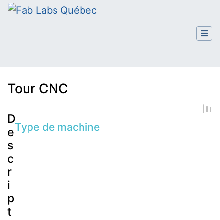
Tour CNC
Aller à :
navigation
,
rechercher
D
Type de machine
e
s
c
r
i
p
t