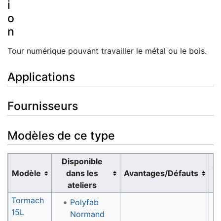
i
o
n
Tour numérique pouvant travailler le métal ou le bois.
Applications
Fournisseurs
Modèles de ce type
Disponible
G
Modèle
dans les
Avantages/Défauts
d
ateliers
Tormach
Polyfab
15L
Normand