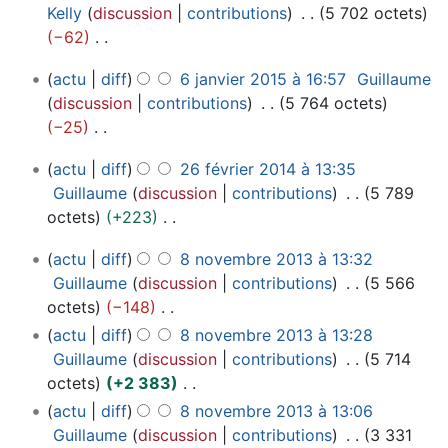
r
2
s
u
Kelly
discussion
contributions
5 702 octets
r
i
0
m
c
−62
é
e
1
o
u
A
s
r
5
6
d
actu
diff
6 janvier 2015 à 16:57
Guillaume
n
u
u
2
j
i
discussion
contributions
5 764 octets
r
c
m
0
a
f
−25
é
u
é
1
n
i
A
s
n
d
5
2
v
actu
diff
26 février 2014 à 13:35
c
u
u
r
e
6
i
Guillaume
discussion
contributions
5 789
a
c
m
é
s
f
e
octets
+223
t
u
é
s
m
é
r
A
i
n
d
u
8
o
v
2
actu
diff
8 novembre 2013 à 13:32
u
o
r
e
m
n
d
r
0
Guillaume
discussion
contributions
5 566
c
n
é
s
o
é
i
i
1
octets
−148
u
s
s
m
v
d
e
f
5
A
actu
diff
8 novembre 2013 à 13:28
n
u
o
e
r
e
i
u
Guillaume
discussion
contributions
5 714
r
m
d
m
2
s
c
c
octets
+2 383
é
é
b
i
0
m
a
u
A
s
actu
diff
8 novembre 2013 à 13:06
d
r
f
1
o
t
n
u
u
Guillaume
discussion
contributions
3 331
e
e
4
i
d
i