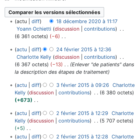
1
actu
diff
18 décembre 2020 à 11:17
8
Yoann Ochietti
discussion
contributions
d
6 361 octets
−6
é
A
2
c
actu
diff
24 février 2015 à 12:36
u
4
e
Charlotte Kelly
discussion
contributions
c
f
m
6 367 octets
−13
Enlever "de patients" dans
u
é
b
la description des étapes de traitement
n
v
r
r
3
r
e
actu
diff
3 février 2015 à 09:26
Charlotte
é
f
i
2
Kelly
discussion
contributions
6 380 octets
s
é
e
0
+673
u
v
r
2
A
m
2
r
2
0
actu
diff
2 février 2015 à 12:29
Charlotte
u
é
f
i
0
Kelly
discussion
contributions
5 707 octets
c
é
d
e
1
+5
u
v
e
r
5
A
actu
diff
2 février 2015 à 12:28
Charlotte
n