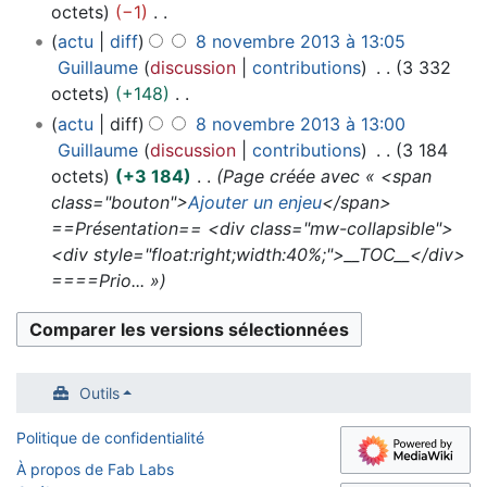
r
c
m
octets
−1
2
s
c
i
o
é
u
é
A
0
actu
diff
8 novembre 2013 à 13:05
m
a
f
n
s
n
d
u
1
Guillaume
discussion
contributions
3 332
o
t
i
s
u
r
e
c
3
octets
+148
d
i
c
m
é
s
u
A
i
o
actu
diff
8 novembre 2013 à 13:00
a
é
s
m
n
u
f
n
Guillaume
discussion
contributions
3 184
t
d
u
o
r
c
i
s
octets
+3 184
Page créée avec « <span
i
e
m
d
é
u
c
class="bouton">
Ajouter un enjeu
</span>
o
s
é
i
s
n
a
==Présentation== <div class="mw-collapsible">
n
m
d
f
u
r
t
<div style="float:right;width:40%;">__TOC__</div>
s
o
e
i
m
é
i
====Prio... »
d
s
c
é
s
o
i
m
a
d
u
n
f
o
t
e
m
s
i
d
i
s
é
c
Outils
i
o
m
d
a
f
n
o
e
Politique de confidentialité
t
i
s
d
s
À propos de Fab Labs
i
c
i
m