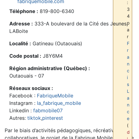
fabriquemobile.com
:
3
Téléphone :
819-800-6340
4
p
Adresse :
333-A boulevard de la Cité des Jeunes,
a
LABoite
r
Localité :
Gatineau (Outaouais)
F
r
Code postal :
J8Y6M4
a
n
Région administrative (Québec) :
c
Outaouais - 07
i
s
Réseaux sociaux :
L
Facebook :
FabriqueMobile
a
Instagram :
la_fabrique_mobile
n
Linkedin :
fabmobile07
c
Autres:
tiktok
,
pinterest
e
(
Par le biais d’activités pédagogiques, récréatives et
d
collaboratives, le projet de la Fabrique Mobile consiste
i