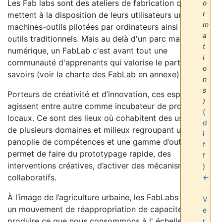
Les Fab labs sont des ateliers de fabrication qui
o
r
mettent à la disposition de leurs utilisateurs un parc
m
machines-outils pilotées par ordinateurs ainsi que des
a
outils traditionnels. Mais au delà d'un parc machine
t
numérique, un FabLab c'est avant tout une
i
communauté d'apprenants qui valorise le partage des
o
savoirs (voir la charte des FabLab en annexe).
n
s
Porteurs de créativité et d’innovation, ces espaces
)
agissent entre autre comme incubateur de projets
(
locaux. Ce sont des lieux où cohabitent des usagers
d
de plusieurs domaines et milieux regroupant une
i
panoplie de compétences et une gamme d’outils qui
f
permet de faire du prototypage rapide, des
f
interventions créatives, d’activer des mécanismes
)
collaboratifs.
←
À l’image de l’agriculture urbaine, les FabLabs créent
V
un mouvement de réappropriation de capacités à
e
produire ce que nous consommons à l' échelle locale
r