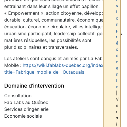
s
entrainant dans leur sillage un effet papillon.
i
« Empowerment », action citoyenne, développement
o
durable, culturel, communautaire, économique,
n
éducation, économie circulaire, villes intelligentes,
p
urbanisme participatif, leadership collectif, gestion des
r
matières résiduelles, les possibilités sont
é
pluridisciplinaires et transversales.
c
é
Les ateliers sont conçus et animés par La Fabrique
d
Mobile :
https://wiki.fablabs-quebec.org/index.php?
e
title=Fabrique_mobile_de_l'Outaouais
n
t
Domaine d'intervention
e
|
Consultation
V
Fab Labs au Québec
e
Services d'ingénierie
r
Économie sociale
s
i