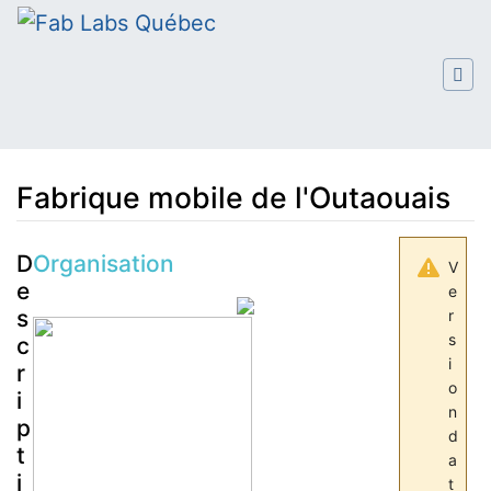
Fabrique mobile de l'Outaouais
Aller à :
navigation
,
rechercher
D
Organisation
V
e
e
s
r
s
c
i
r
o
i
n
p
d
t
a
i
t