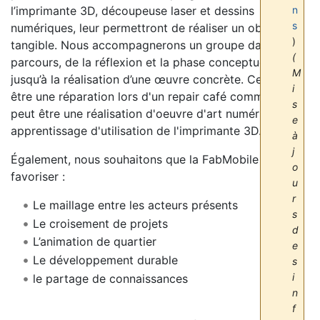
n
l’imprimante 3D, découpeuse laser et dessins
s
numériques, leur permettront de réaliser un objet
)
tangible. Nous accompagnerons un groupe dans leur
(
parcours, de la réflexion et la phase conceptuelle
M
jusqu’à la réalisation d’une œuvre concrète. Ce peut
i
être une réparation lors d'un repair café comme ce
s
peut être une réalisation d'oeuvre d'art numérique ou
e
apprentissage d'utilisation de l'imprimante 3D.
à
j
Également, nous souhaitons que la FabMobile puisse
o
favoriser :
u
r
Le maillage entre les acteurs présents
s
Le croisement de projets
d
L’animation de quartier
e
Le développement durable
s
i
le partage de connaissances
n
f