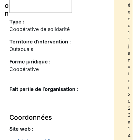
o
é
e
n
d
Type :
u
Coopérative de solidarité
1
1
Territoire d'intervention :
j
Outaouais
a
n
Forme juridique :
v
Coopérative
i
e
r
Fait partie de l’organisation :
2
0
2
2
Coordonnées
à
Site web :
1
4