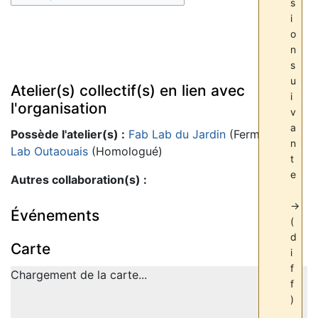
s
i
o
n
s
u
Atelier(s) collectif(s) en lien avec
i
l'organisation
v
a
Possède l'atelier(s) :
Fab Lab du Jardin
(Fermé),
Fab
n
Lab Outaouais
(Homologué)
t
e
Autres collaboration(s) :
→
Événements
(
d
Carte
i
f
Chargement de la carte...
f
)