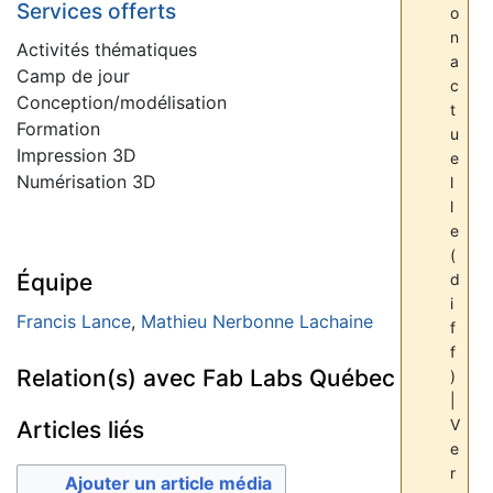
Services offerts
o
n
Activités thématiques
a
Camp de jour
c
Conception/modélisation
t
Formation
u
Impression 3D
e
Numérisation 3D
l
l
e
(
Équipe
d
i
Francis Lance
,
Mathieu Nerbonne Lachaine
f
f
Relation(s) avec Fab Labs Québec
)
|
V
Articles liés
e
r
Ajouter un article média