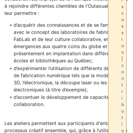
à rejoindre différentes clientèles de l'Outaouais pour
s
leur permettre :
c
u
d’acquérir des connaissances et de se familiariser
s
avec le concept des laboratoires de fabrication
s
FabLab et de leur culture collaborative, en
i
o
émergences aux quatre coins du globe et
n
présentement en implantation dans différentes
|
écoles et bibliothèques au Québec;
c
d’expérimenter l’utilisation de différents des outils
o
de fabrication numérique tels que la modélisation
n
3D, l’électronique, la découpe laser ou les circuits
t
électroniques (à titre d’exemple);
r
d’accentuer le développement de capacités de
i
collaboration.
b
u
t
Les ateliers permettent aux participants d'entamer un
i
processus créatif ensemble, qui, grâce à l’utilisation de
o