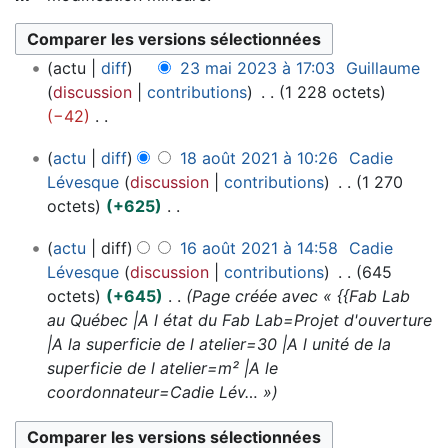
2
actu
diff
23 mai 2023 à 17:03
Guillaume
3
discussion
contributions
1 228 octets
m
−42
a
A
1
i
actu
diff
18 août 2021 à 10:26
Cadie
u
8
2
Lévesque
discussion
contributions
1 270
c
a
0
octets
+625
u
o
2
A
n
1
û
3
actu
diff
16 août 2021 à 14:58
Cadie
u
r
6
t
Lévesque
discussion
contributions
645
c
é
a
2
octets
+645
Page créée avec « {{Fab Lab
u
s
o
0
au Québec |A l état du Fab Lab=Projet d'ouverture
n
u
û
2
|A la superficie de l atelier=30 |A l unité de la
r
m
t
1
superficie de l atelier=m² |A le
é
é
2
coordonnateur=Cadie Lév… »
s
d
0
u
2
e
m