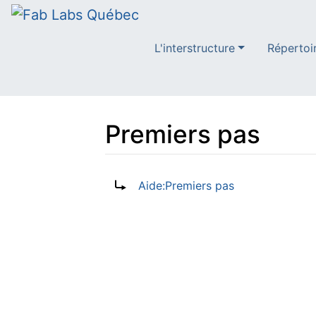
L'interstructure
Répertoi
Premiers pas
Aller à :
navigation
,
rechercher
Rediriger vers :
Aide:Premiers pas