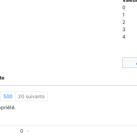
0
1
2
3
4
te
500
20 suivants
priété.
0
+