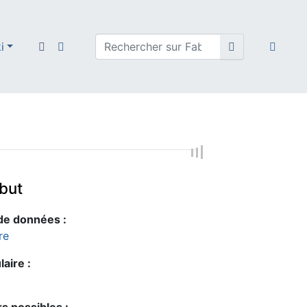
i
ibut
de données :
re
aire :
s possibles :