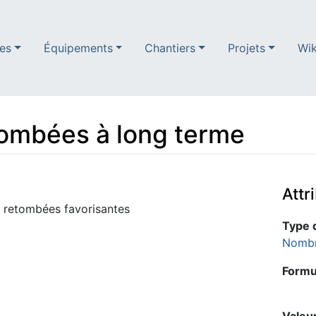
es
Équipements
Chantiers
Projets
Wik
tombées à long terme
Attr
s retombées favorisantes
Type 
Nomb
Formul
Valeur