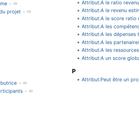
Attribut:A le ratio reve
rme
+
Attribut:A le revenu est
du projet
+
Attribut:A le score rati
Attribut:A les compétenc
Attribut:A les dépenses 
Attribut:A les partenair
Attribut:A les ressource
Attribut:A un score glob
P
Attribut:Peut être un pro
ibutrice
+
rticipants
+