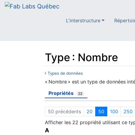
L'interstructure
Répertoi
Type : Nombre
Types de données
Aller à :
navigation
,
rechercher
« Nombre » est un type de données inté
Propriétés
22
50 précédents
20
50
100
250
Afficher les 22 propriété utilisant ce ty
A