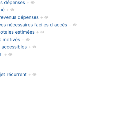
nus dépenses
+
imé
+
o revenus dépenses
+
es nécessaires faciles d accès
+
totales estimées
+
es motivés
+
s accessibles
+
al
+
jet récurrent
+