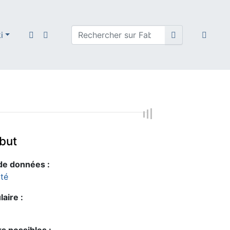
i
ibut
de données :
ité
aire :
s possibles :