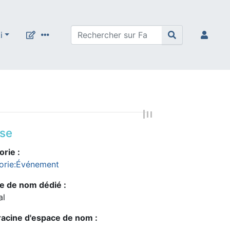
i
sse
rie :
orie:Événement
e de nom dédié :
al
racine d'espace de nom :