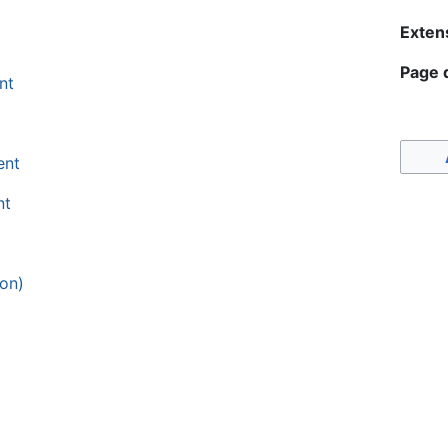
Exten
Page d
nt
ent
nt
ion)