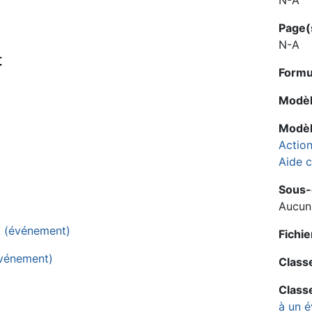
Page(
N-A
t
Formul
Modèl
Modèl
Action
Aide c
Sous-o
Aucun
ut (événement)
Fichie
(événement)
Classe
Classe
à un 