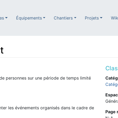
es
Équipements
Chantiers
Projets
Wik
t
Cla
 de personnes sur une période de temps limité
Catégo
Catég
Espac
Génér
enter les événements organisés dans le cadre de
Page 
N-A