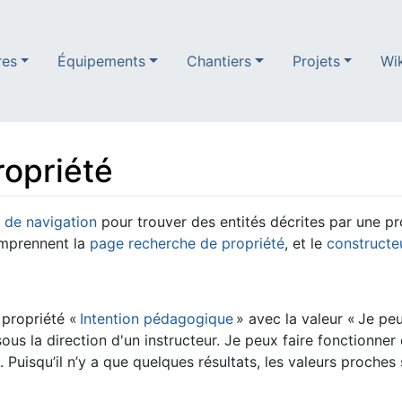
res
Équipements
Chantiers
Projets
Wi
ropriété
e de navigation
pour trouver des entités décrites par une p
omprennent la
page recherche de propriété
, et le
constructe
 propriété «
Intention pédagogique
» avec la valeur « Je pe
ous la direction d'un instructeur. Je peux faire fonctionn
respectant les protocoles de sécurité. ». Puisqu’il n’y a que quelques résultats, les va