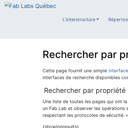
L'interstructure
Répertoi
Rechercher par p
Aller à :
navigation
,
rechercher
Cette page fournit une simple
interfac
interfaces de recherche disponibles c
Rechercher par propriété
Une liste de toutes les pages qui ont la
un Fab Lab et observer les opérations s
⧼showingresults⧽