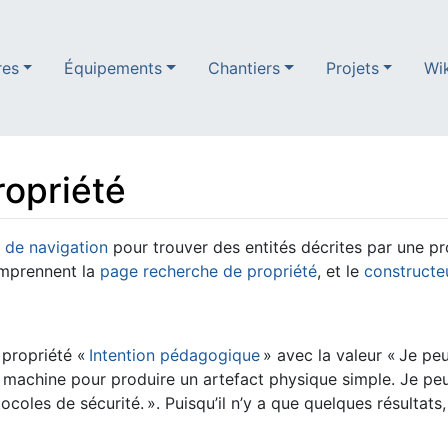
res
Équipements
Chantiers
Projets
Wi
ropriété
e de navigation
pour trouver des entités décrites par une p
omprennent la
page recherche de propriété
, et le
constructe
 propriété «
Intention pédagogique
» avec la valeur « Je pe
 une machine pour produire un artefact physique simple. Je p
ues résultats, les valeurs proches sont également