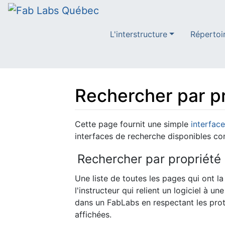
L'interstructure
Répertoi
Rechercher par p
Aller à :
navigation
,
rechercher
Cette page fournit une simple
interfac
interfaces de recherche disponibles c
Rechercher par propriété
Une liste de toutes les pages qui ont la
l'instructeur qui relient un logiciel à
dans un FabLabs en respectant les protocoles de sécurité. ». Puisqu’il n’y a que quelq
affichées.