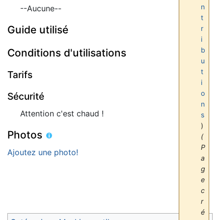
n
--Aucune--
t
Guide utilisé
r
i
b
Conditions d'utilisations
u
t
Tarifs
i
o
Sécurité
n
Attention c'est chaud !
s
)
Photos
(
P
Ajoutez une photo!
a
g
e
c
r
é