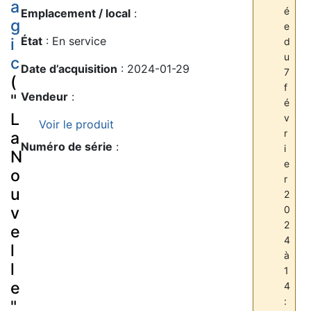
a
é
Emplacement / local
:
g
e
État
: En service
i
d
u
c
Date d’acquisition
: 2024-01-29
7
(
f
Vendeur
:
"
é
L
v
Voir le produit
r
a
Numéro de série
:
i
N
e
o
r
u
2
0
v
2
e
4
l
à
l
1
e
4
:
"