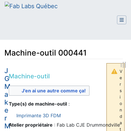
Machine-outil 000441
Aller à :
navigation
,
rechercher
J
V
Machine-outil
G
e
r
M
J'en ai une autre comme ça!
s
a
i
k
Type(s) de machine-outil
:
o
e
n
Imprimante 3D FDM
d
r
a
Atelier propriétaire
: Fab Lab CJE Drummondville
M
t