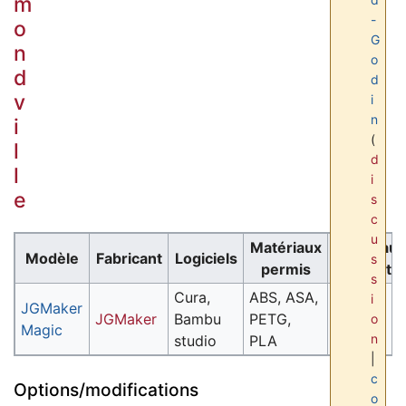
m
-
o
G
n
o
d
d
v
i
n
i
(
l
d
l
i
e
s
c
u
Matériaux
Matériaux
Modèle
Fabricant
Logiciels
s
permis
interdits
s
Cura,
ABS, ASA,
i
JGMaker
JGMaker
Bambu
PETG,
o
Magic
n
studio
PLA
|
c
Options/modifications
o