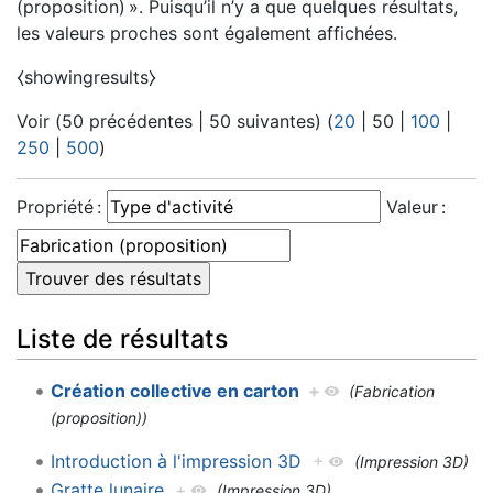
(proposition) ». Puisqu’il n’y a que quelques résultats,
les valeurs proches sont également affichées.
⧼showingresults⧽
Voir (
50 précédentes
|
50 suivantes
) (
20
|
50
|
100
|
250
|
500
)
Propriété :
Valeur :
Liste de résultats
Création collective en carton
+
(Fabrication
(proposition))
Introduction à l'impression 3D
+
(Impression 3D)
Gratte lunaire
+
(Impression 3D)